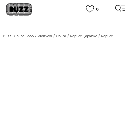
0
OBAVEŠTENJE O PROMENI NAZIVA KOMPANIJE
POGLEDAJ VIŠE
VAŽNO OBAVEŠTENJE ZA POTROŠAČE
Buzz - Online Shop
Proizvodi
Obuća
Papuče i japanke
Papuče
POGLEDAJ VIŠE
KUPI NA 9 RATA
Banca Intesa kreditnim karticama
POGLEDAJ VIŠE
POZOVI NAS
011 422 1440
SINDIKALNA PRODAJA
kupovina putem administrativne zabrane do 12 rata.
POGLEDAJ VIŠE