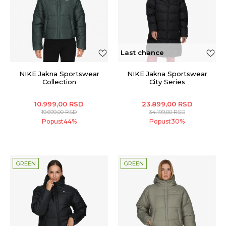
Last chance
NIKE Jakna Sportswear
NIKE Jakna Sportswear
Collection
City Series
10.999,00
RSD
23.899,00
RSD
19.699,00
RSD
34.199,00
RSD
Popust
44
%
Popust
30
%
GREEN
GREEN