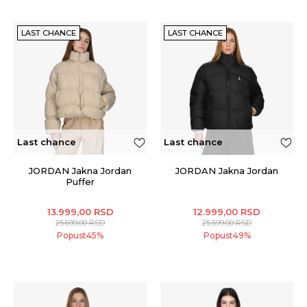
LAST CHANCE
LAST CHANCE
Last chance
Last chance
JORDAN Jakna Jordan
JORDAN Jakna Jordan
Puffer
13.999,00
RSD
12.999,00
RSD
25.699,00
RSD
25.599,00
RSD
Popust
45
%
Popust
49
%