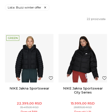
Lista: Buzz winter offer
22
proizvoda
GREEN
NIKE Jakna Sportswear
NIKE Jakna Sportswear
City Series
22.399,00
RSD
15.999,00
RSD
35.499,00
RSD
28.899,00
RSD
Popust
36
%
Popust
44
%