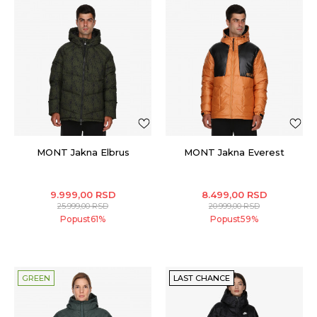
MONT Jakna Elbrus
MONT Jakna Everest
9.999,00
RSD
8.499,00
RSD
25.999,00
RSD
20.999,00
RSD
Popust
61
%
Popust
59
%
GREEN
LAST CHANCE