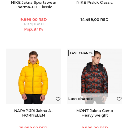
NIKE Jakna Sportswear
NIKE Prsluk Classic
Therma-FIT Classic
9.999,00
RSD
14.499,00
RSD
17.099,00
RSD
Popust
41
%
LAST CHANCE
Last chance
NAPAPIJRI Jakna A-
MONT Jakna Camo
HORNELEN
Heavy weight
19.999,00
RSD
8.999,00
RSD