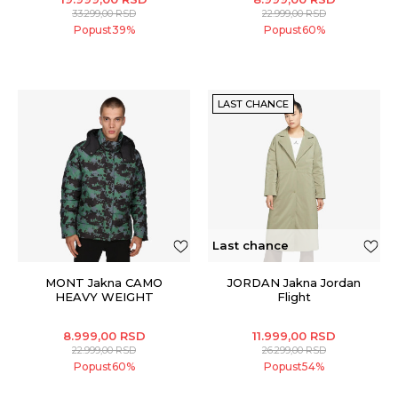
33.299,00
RSD
22.999,00
RSD
Popust
39
%
Popust
60
%
LAST CHANCE
Last chance
MONT Jakna CAMO
JORDAN Jakna Jordan
HEAVY WEIGHT
Flight
8.999,00
RSD
11.999,00
RSD
22.999,00
RSD
26.299,00
RSD
Popust
60
%
Popust
54
%