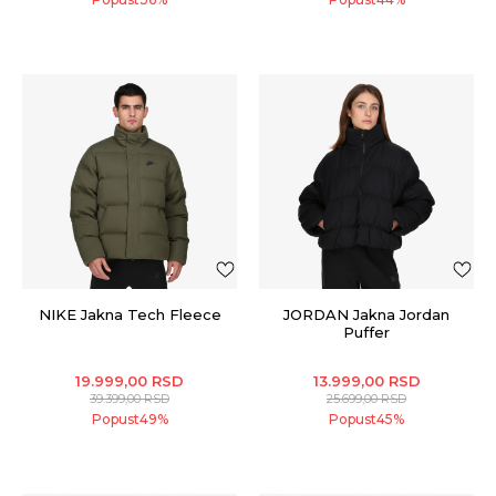
NIKE Jakna Tech Fleece
JORDAN Jakna Jordan
Puffer
19.999,00
RSD
13.999,00
RSD
39.399,00
RSD
25.699,00
RSD
Popust
49
%
Popust
45
%