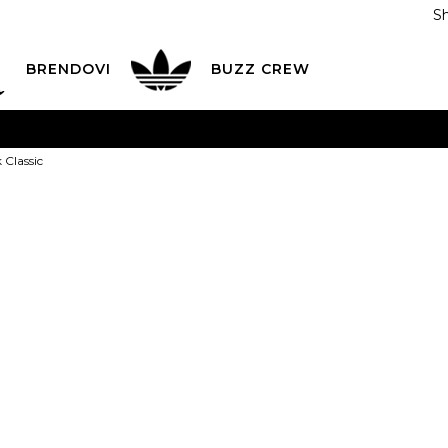
S
DAN
ADIDAS
BRENDOVI
BUZZ
CREW
AVEŠTENJE O PROMENI NAZIVA KOMPANIJE
POGLEDAJ VI
 Classic
VAŽNO OBAVEŠTENJE ZA POTROŠAČE
POGLEDAJ VIŠE
I NA 9 RATA
Banca Intesa kreditnim karticama
POGLEDAJ 
NIKE Prsluk Cl
POZOVI NAS
011 422 1440
ODAJA
kupovina putem administrativne zabrane do 12 rata
14.499,00
RSD
ili
1.611,00
RSD na 9 rata ko
Izaberi veličinu: