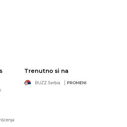
s
Trenutno si na
BUZZ Serbia
PROMENI
s
rišćenja