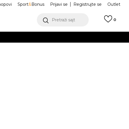
hopovi
Sport
&
Bonus
Prijavi se
Registrujte se
Outlet
Pretraži sajt
0
ŠE
VIŠE
assic
FZ5922-320
.
Obavesti me o sniženju
POGLEDAJ VIŠE
risteći Visa ili MasterCard kartice Banca Intesa
Odredi veličinu