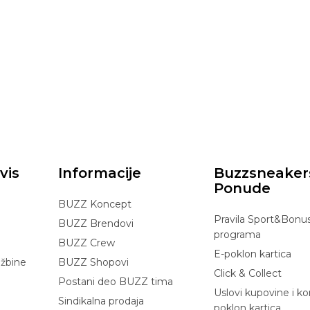
vis
Informacije
Buzzsneaker
Ponude
BUZZ Koncept
Pravila Sport&Bonu
BUZZ Brendovi
programa
BUZZ Crew
E-poklon kartica
džbine
BUZZ Shopovi
Click & Collect
Postani deo BUZZ tima
Uslovi kupovine i ko
Sindikalna prodaja
poklon kartica