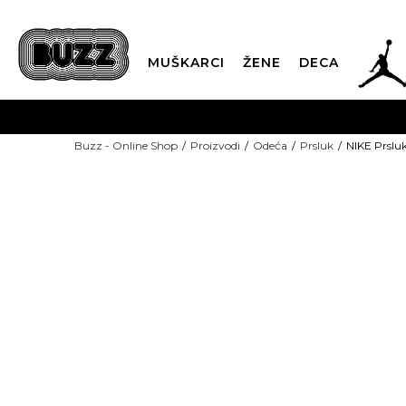
JOR
MUŠKARCI
ŽENE
DECA
OB
Buzz - Online Shop
Proizvodi
Odeća
Prsluk
NIKE Prsluk
KUP
GREEN
SINDIKALNA PR