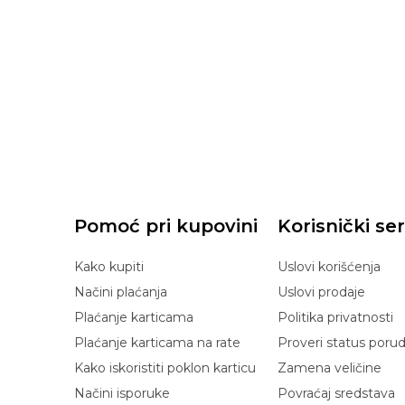
Pomoć pri kupovini
Korisnički ser
Kako kupiti
Uslovi korišćenja
Načini plaćanja
Uslovi prodaje
Plaćanje karticama
Politika privatnosti
Plaćanje karticama na rate
Proveri status poru
Kako iskoristiti poklon karticu
Zamena veličine
Načini isporuke
Povraćaj sredstava