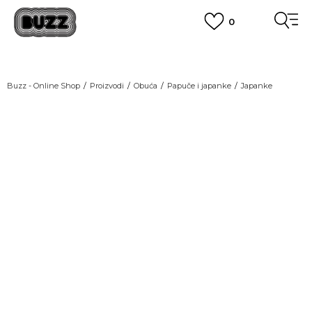
0
OBAVEŠTENJE O PROMENI NAZIVA KOMPANIJE
POGLEDAJ VIŠE
VAŽNO OBAVEŠTENJE ZA POTROŠAČE
Buzz - Online Shop
Proizvodi
Obuća
Papuče i japanke
Japanke
POGLEDAJ VIŠE
KUPI NA 9 RATA
Banca Intesa kreditnim karticama
POGLEDAJ VIŠE
POZOVI NAS
011 422 1440
SINDIKALNA PRODAJA
kupovina putem administrativne zabrane do 12 rata.
POGLEDAJ VIŠE