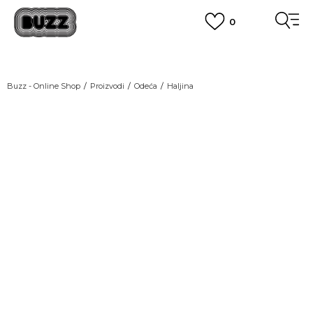
0
OBAVEŠTENJE O PROMENI NAZIVA KOMPANIJE
POGLEDAJ VIŠE
VAŽNO OBAVEŠTENJE ZA POTROŠAČE
Buzz - Online Shop
Proizvodi
Odeća
Haljina
POGLEDAJ VIŠE
KUPI NA 9 RATA
Banca Intesa kreditnim karticama
POGLEDAJ VIŠE
POZOVI NAS
011 422 1440
SINDIKALNA PRODAJA
kupovina putem administrativne zabrane do 12 rata.
POGLEDAJ VIŠE