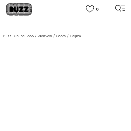
0
OBAVEŠTENJE O PROMENI NAZIVA KOMPANIJE
POGLEDAJ VIŠE
VAŽNO OBAVEŠTENJE ZA POTROŠAČE
Buzz - Online Shop
Proizvodi
Odeća
Haljina
POGLEDAJ VIŠE
KUPI NA 9 RATA
Banca Intesa kreditnim karticama
POGLEDAJ VIŠE
POZOVI NAS
011 422 1440
SINDIKALNA PRODAJA
kupovina putem administrativne zabrane do 12 rata.
POGLEDAJ VIŠE