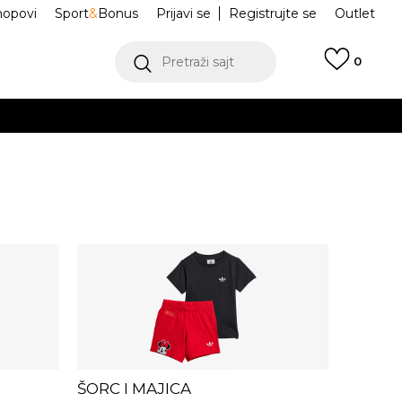
hopovi
Sport
&
Bonus
Prijavi se
Registrujte se
Outlet
Pretraži sajt
0
ŠE
VIŠE
.
POGLEDAJ VIŠE
ŠORC I MAJICA
Šorc