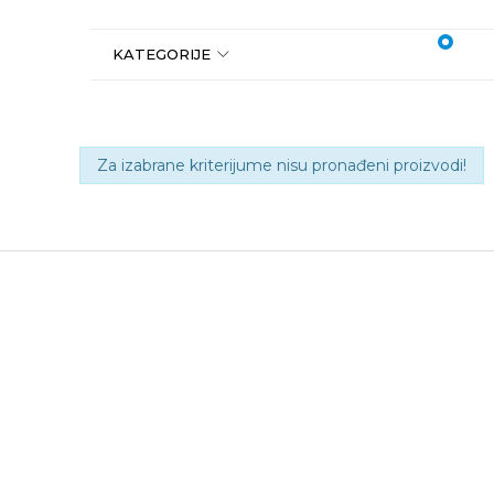
1
2
KATEGORIJE
Za izabrane kriterijume nisu pronađeni proizvodi!