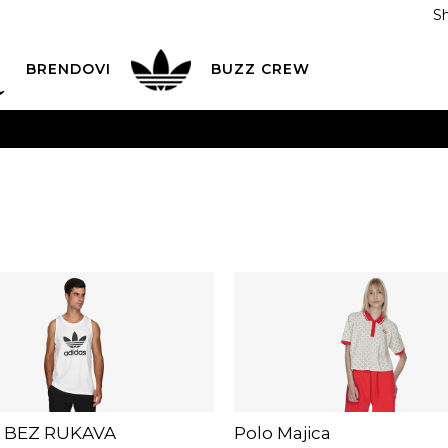
S
DAN
ADIDAS
BRENDOVI
BUZZ
CREW
AVEŠTENJE O PROMENI NAZIVA KOMPANIJE
POGLEDAJ VI
VAŽNO OBAVEŠTENJE ZA POTROŠAČE
POGLEDAJ VIŠE
I NA 9 RATA
Banca Intesa kreditnim karticama
POGLEDAJ 
POZOVI NAS
011 422 1440
ODAJA
kupovina putem administrativne zabrane do 12 rata
 BEZ RUKAVA
Polo Majica