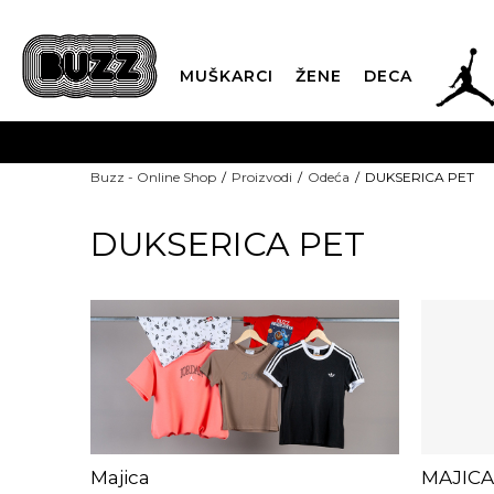
JOR
MUŠKARCI
ŽENE
DECA
OB
Buzz - Online Shop
Proizvodi
Odeća
DUKSERICA PET
KUP
DUKSERICA PET
SINDIKALNA PR
Majica
MAJICA