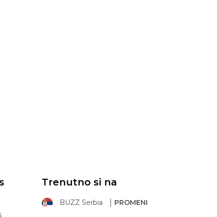
s
Trenutno si na
BUZZ Serbia
PROMENI
s