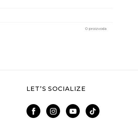
19
20
0
proizvoda
LET’S SOCIALIZE