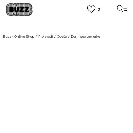
0
OBAVEŠTENJE O PROMENI NAZIVA KOMPANIJE
POGLEDAJ VIŠE
VAŽNO OBAVEŠTENJE ZA POTROŠAČE
Buzz - Online Shop
Proizvodi
Odeća
Donji deo trenerke
POGLEDAJ VIŠE
KUPI NA 9 RATA
Banca Intesa kreditnim karticama
LAST CHANCE
POGLEDAJ VIŠE
POZOVI NAS
011 422 1440
SINDIKALNA PRODAJA
kupovina putem administrativne zabrane do 12 rata.
POGLEDAJ VIŠE