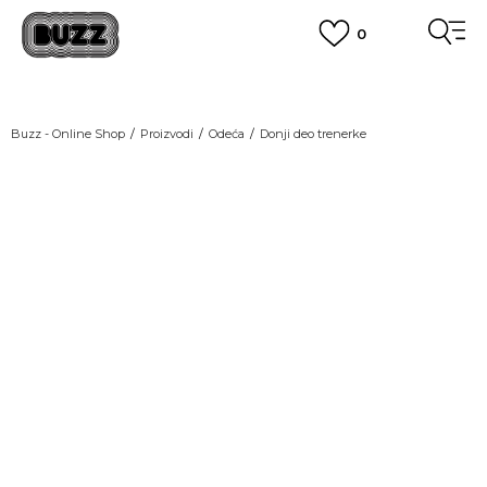
0
OBAVEŠTENJE O PROMENI NAZIVA KOMPANIJE
POGLEDAJ VIŠE
VAŽNO OBAVEŠTENJE ZA POTROŠAČE
Buzz - Online Shop
Proizvodi
Odeća
Donji deo trenerke
POGLEDAJ VIŠE
KUPI NA 9 RATA
Banca Intesa kreditnim karticama
POGLEDAJ VIŠE
POZOVI NAS
011 422 1440
SINDIKALNA PRODAJA
kupovina putem administrativne zabrane do 12 rata.
POGLEDAJ VIŠE