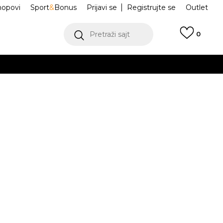
hopovi
Sport
&
Bonus
Prijavi se
Registrujte se
Outlet
Pretraži sajt
0
ŠE
VIŠE
rka Brooklyn
25D424-A2B
.
POGLEDAJ VIŠE
teći Visa ili MasterCard kartice Banca Intesa
g.