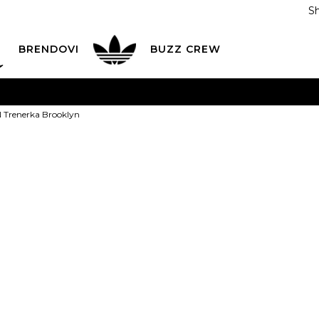
S
DAN
ADIDAS
BRENDOVI
BUZZ
CREW
AVEŠTENJE O PROMENI NAZIVA KOMPANIJE
POGLEDAJ VI
Trenerka Brooklyn
VAŽNO OBAVEŠTENJE ZA POTROŠAČE
POGLEDAJ VIŠE
I NA 9 RATA
Banca Intesa kreditnim karticama
POGLEDAJ 
JORDAN Trene
POZOVI NAS
011 422 1440
ODAJA
kupovina putem administrativne zabrane do 12 rata
ili
0,00
RSD na 9 rata koris
Izaberi veličinu:
18-24m.
3-4g.
2-3