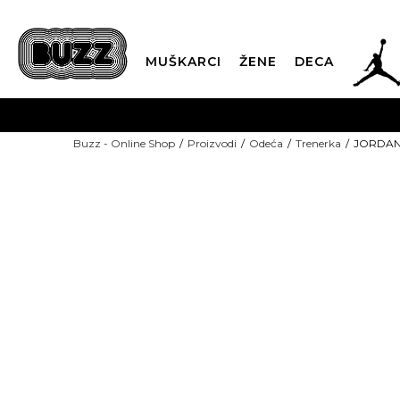
JOR
MUŠKARCI
ŽENE
DECA
OB
Buzz - Online Shop
Proizvodi
Odeća
Trenerka
JORDAN 
KUP
SINDIKALNA PR