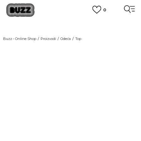
0
OBAVEŠTENJE O PROMENI NAZIVA KOMPANIJE
POGLEDAJ VIŠE
VAŽNO OBAVEŠTENJE ZA POTROŠAČE
Buzz - Online Shop
Proizvodi
Odeća
Top
POGLEDAJ VIŠE
KUPI NA 9 RATA
Banca Intesa kreditnim karticama
LAST CHANCE
POGLEDAJ VIŠE
POZOVI NAS
011 422 1440
SINDIKALNA PRODAJA
kupovina putem administrativne zabrane do 12 rata.
POGLEDAJ VIŠE