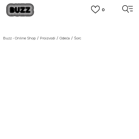
0
OBAVEŠTENJE O PROMENI NAZIVA KOMPANIJE
POGLEDAJ VIŠE
VAŽNO OBAVEŠTENJE ZA POTROŠAČE
Buzz - Online Shop
Proizvodi
Odeća
Šorc
POGLEDAJ VIŠE
KUPI NA 9 RATA
Banca Intesa kreditnim karticama
LAST CHANCE
POGLEDAJ VIŠE
POZOVI NAS
011 422 1440
SINDIKALNA PRODAJA
kupovina putem administrativne zabrane do 12 rata.
POGLEDAJ VIŠE