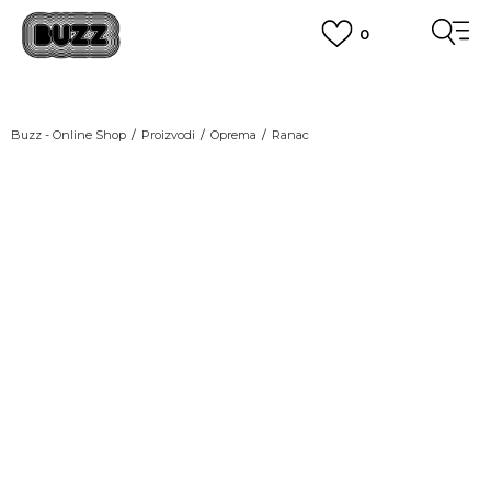
0
OBAVEŠTENJE O PROMENI NAZIVA KOMPANIJE
POGLEDAJ VIŠE
VAŽNO OBAVEŠTENJE ZA POTROŠAČE
Buzz - Online Shop
Proizvodi
Oprema
Ranac
POGLEDAJ VIŠE
KUPI NA 9 RATA
Banca Intesa kreditnim karticama
POGLEDAJ VIŠE
POZOVI NAS
011 422 1440
SINDIKALNA PRODAJA
kupovina putem administrativne zabrane do 12 rata.
POGLEDAJ VIŠE