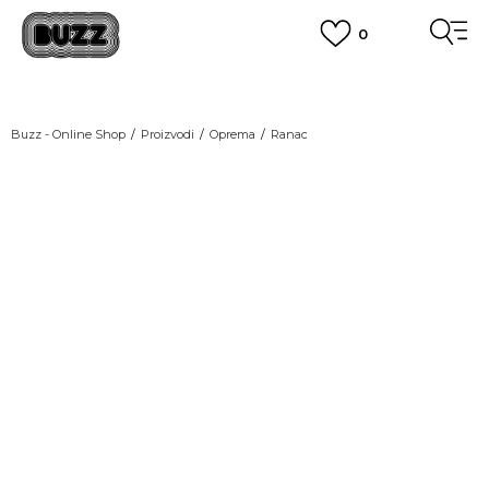
0
OBAVEŠTENJE O PROMENI NAZIVA KOMPANIJE
POGLEDAJ VIŠE
VAŽNO OBAVEŠTENJE ZA POTROŠAČE
Buzz - Online Shop
Proizvodi
Oprema
Ranac
POGLEDAJ VIŠE
KUPI NA 9 RATA
Banca Intesa kreditnim karticama
POGLEDAJ VIŠE
POZOVI NAS
011 422 1440
SINDIKALNA PRODAJA
kupovina putem administrativne zabrane do 12 rata.
POGLEDAJ VIŠE