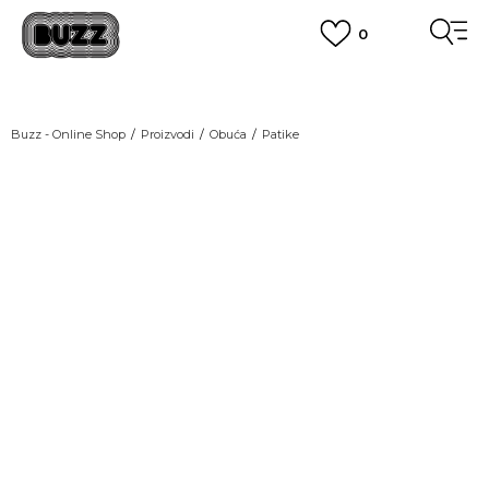
0
OBAVEŠTENJE O PROMENI NAZIVA KOMPANIJE
POGLEDAJ VIŠE
VAŽNO OBAVEŠTENJE ZA POTROŠAČE
Buzz - Online Shop
Proizvodi
Obuća
Patike
POGLEDAJ VIŠE
KUPI NA 9 RATA
Banca Intesa kreditnim karticama
GREEN
POGLEDAJ VIŠE
POZOVI NAS
011 422 1440
SINDIKALNA PRODAJA
kupovina putem administrativne zabrane do 12 rata.
POGLEDAJ VIŠE