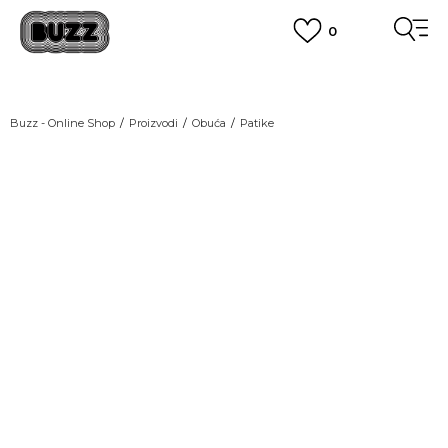
0
OBAVEŠTENJE O PROMENI NAZIVA KOMPANIJE
POGLEDAJ VIŠE
VAŽNO OBAVEŠTENJE ZA POTROŠAČE
Buzz - Online Shop
Proizvodi
Obuća
Patike
POGLEDAJ VIŠE
KUPI NA 9 RATA
Banca Intesa kreditnim karticama
NEW
POGLEDAJ VIŠE
POZOVI NAS
011 422 1440
SINDIKALNA PRODAJA
kupovina putem administrativne zabrane do 12 rata.
POGLEDAJ VIŠE