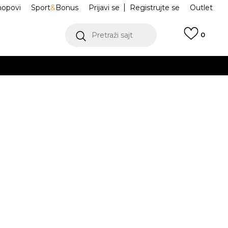
hopovi
Sport
&
Bonus
Prijavi se
Registrujte se
Outlet
Pretraži sajt
0
ŠE
VIŠE
ike Lil Snugs
302392NC-BLMT
.
Obavesti me o sniženju
POGLEDAJ VIŠE
isteći Visa ili MasterCard kartice Banca Intesa