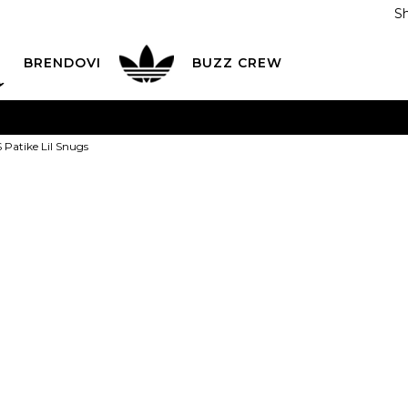
S
DAN
ADIDAS
BRENDOVI
BUZZ
CREW
AVEŠTENJE O PROMENI NAZIVA KOMPANIJE
POGLEDAJ VI
Patike Lil Snugs
VAŽNO OBAVEŠTENJE ZA POTROŠAČE
POGLEDAJ VIŠE
I NA 9 RATA
Banca Intesa kreditnim karticama
POGLEDAJ 
SKECHERS Pat
POZOVI NAS
011 422 1440
ODAJA
kupovina putem administrativne zabrane do 12 rata
7.999,00
RSD
ili
888,78
RSD na 9 rata kor
Izaberi veličinu: