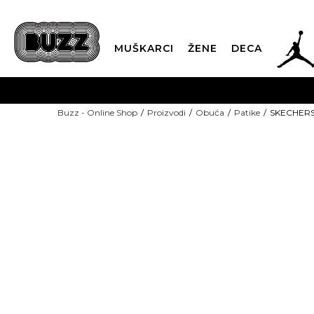
JOR
MUŠKARCI
ŽENE
DECA
OB
Buzz - Online Shop
Proizvodi
Obuća
Patike
SKECHERS 
KUP
NEW
SINDIKALNA PR