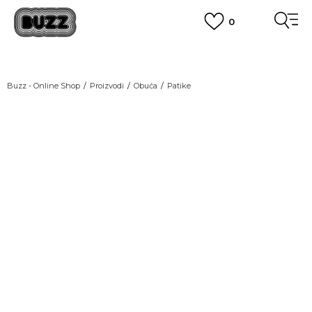
0
OBAVEŠTENJE O PROMENI NAZIVA KOMPANIJE
POGLEDAJ VIŠE
VAŽNO OBAVEŠTENJE ZA POTROŠAČE
Buzz - Online Shop
Proizvodi
Obuća
Patike
POGLEDAJ VIŠE
KUPI NA 9 RATA
Banca Intesa kreditnim karticama
NEW
POGLEDAJ VIŠE
POZOVI NAS
011 422 1440
SINDIKALNA PRODAJA
kupovina putem administrativne zabrane do 12 rata.
POGLEDAJ VIŠE