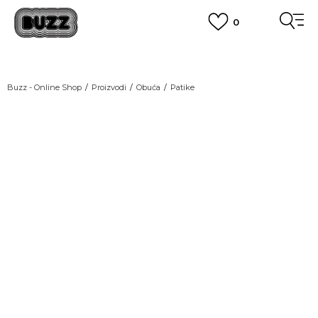
0
OBAVEŠTENJE O PROMENI NAZIVA KOMPANIJE
POGLEDAJ VIŠE
VAŽNO OBAVEŠTENJE ZA POTROŠAČE
Buzz - Online Shop
Proizvodi
Obuća
Patike
POGLEDAJ VIŠE
KUPI NA 9 RATA
Banca Intesa kreditnim karticama
NEW
POGLEDAJ VIŠE
POZOVI NAS
011 422 1440
SINDIKALNA PRODAJA
kupovina putem administrativne zabrane do 12 rata.
POGLEDAJ VIŠE