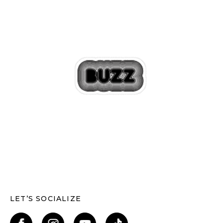
LET’S SOCIALIZE