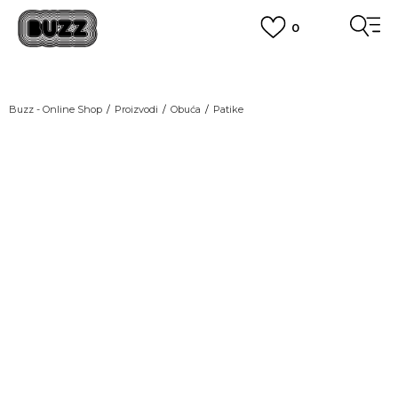
0
OBAVEŠTENJE O PROMENI NAZIVA KOMPANIJE
POGLEDAJ VIŠE
VAŽNO OBAVEŠTENJE ZA POTROŠAČE
Buzz - Online Shop
Proizvodi
Obuća
Patike
POGLEDAJ VIŠE
KUPI NA 9 RATA
Banca Intesa kreditnim karticama
POGLEDAJ VIŠE
POZOVI NAS
011 422 1440
SINDIKALNA PRODAJA
kupovina putem administrativne zabrane do 12 rata.
POGLEDAJ VIŠE