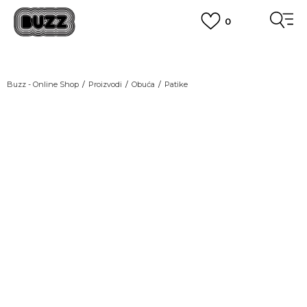
0
OBAVEŠTENJE O PROMENI NAZIVA KOMPANIJE
POGLEDAJ VIŠE
VAŽNO OBAVEŠTENJE ZA POTROŠAČE
Buzz - Online Shop
Proizvodi
Obuća
Patike
POGLEDAJ VIŠE
KUPI NA 9 RATA
Banca Intesa kreditnim karticama
POGLEDAJ VIŠE
POZOVI NAS
011 422 1440
SINDIKALNA PRODAJA
kupovina putem administrativne zabrane do 12 rata.
POGLEDAJ VIŠE