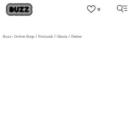
0
OBAVEŠTENJE O PROMENI NAZIVA KOMPANIJE
POGLEDAJ VIŠE
VAŽNO OBAVEŠTENJE ZA POTROŠAČE
Buzz - Online Shop
Proizvodi
Obuća
Patike
POGLEDAJ VIŠE
KUPI NA 9 RATA
Banca Intesa kreditnim karticama
POGLEDAJ VIŠE
POZOVI NAS
011 422 1440
SINDIKALNA PRODAJA
kupovina putem administrativne zabrane do 12 rata.
POGLEDAJ VIŠE