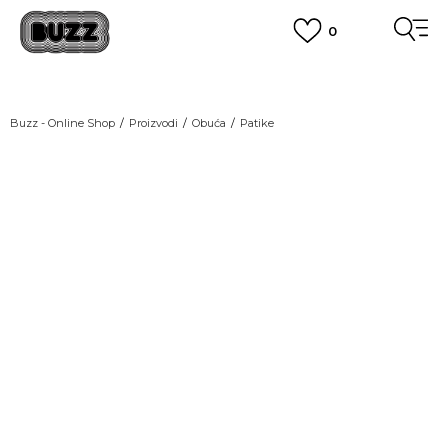
0
OBAVEŠTENJE O PROMENI NAZIVA KOMPANIJE
POGLEDAJ VIŠE
VAŽNO OBAVEŠTENJE ZA POTROŠAČE
Buzz - Online Shop
Proizvodi
Obuća
Patike
POGLEDAJ VIŠE
KUPI NA 9 RATA
Banca Intesa kreditnim karticama
POGLEDAJ VIŠE
POZOVI NAS
011 422 1440
SINDIKALNA PRODAJA
kupovina putem administrativne zabrane do 12 rata.
POGLEDAJ VIŠE