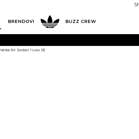
S
DAN
ADIDAS
BRENDOVI
BUZZ
CREW
AVEŠTENJE O PROMENI NAZIVA KOMPANIJE
POGLEDAJ VI
tike Air Jordan 1 Low SE
VAŽNO OBAVEŠTENJE ZA POTROŠAČE
POGLEDAJ VIŠE
I NA 9 RATA
Banca Intesa kreditnim karticama
POGLEDAJ 
JORDAN Patike
POZOVI NAS
011 422 1440
Low SE
ODAJA
kupovina putem administrativne zabrane do 12 rata
Popust
30
%
18.499,00
RSD
12.799,00
RSD
Ušte
ili
1.422,11
RSD na 9 rata ko