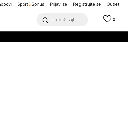
hopovi
Sport
&
Bonus
Prijavi se
Registrujte se
Outlet
Pretraži sajt
0
ŠE
VIŠE
 Air Jordan 1
IQ9701-010
.
POGLEDAJ VIŠE
Obavesti me o sniženju
da:
5.700,00
RSD
risteći Visa ili MasterCard kartice Banca Intesa