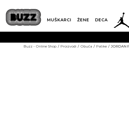
JOR
MUŠKARCI
ŽENE
DECA
OB
Buzz - Online Shop
Proizvodi
Obuća
Patike
JORDAN Pa
KUP
SINDIKALNA PR