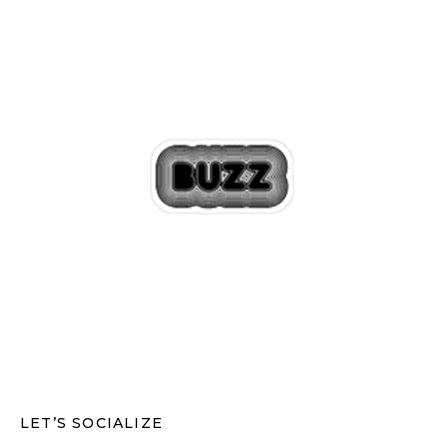
LET’S SOCIALIZE