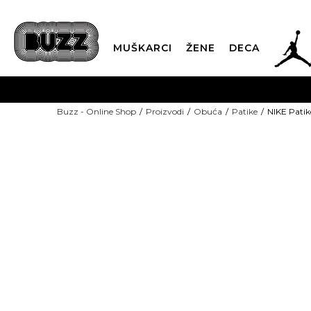
JOR
MUŠKARCI
ŽENE
DECA
OB
Buzz - Online Shop
Proizvodi
Obuća
Patike
NIKE Patik
KUP
SINDIKALNA PR