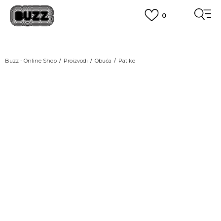
0
OBAVEŠTENJE O PROMENI NAZIVA KOMPANIJE
POGLEDAJ VIŠE
VAŽNO OBAVEŠTENJE ZA POTROŠAČE
Buzz - Online Shop
Proizvodi
Obuća
Patike
POGLEDAJ VIŠE
KUPI NA 9 RATA
Banca Intesa kreditnim karticama
POGLEDAJ VIŠE
POZOVI NAS
011 422 1440
SINDIKALNA PRODAJA
kupovina putem administrativne zabrane do 12 rata.
POGLEDAJ VIŠE