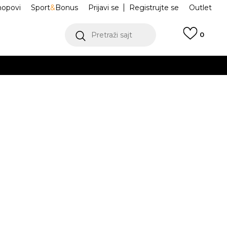
hopovi
Sport
&
Bonus
Prijavi se
Registrujte se
Outlet
Pretraži sajt
0
ŠE
VIŠE
 Patike 530
PZ530SB1
.
POGLEDAJ VIŠE
Obavesti me o sniženju