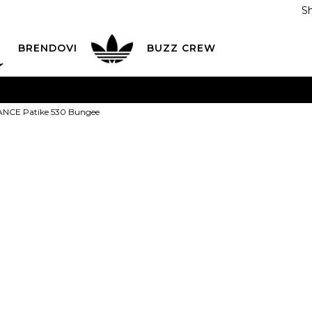
S
DAN
ADIDAS
BRENDOVI
BUZZ
CREW
AVEŠTENJE O PROMENI NAZIVA KOMPANIJE
POGLEDAJ VI
NCE Patike 530 Bungee
VAŽNO OBAVEŠTENJE ZA POTROŠAČE
POGLEDAJ VIŠE
I NA 9 RATA
Banca Intesa kreditnim karticama
POGLEDAJ 
NEW BALANCE
POZOVI NAS
011 422 1440
Bungee
ODAJA
kupovina putem administrativne zabrane do 12 rata
3
8.799,00
RSD