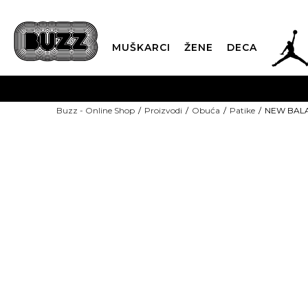
JOR
MUŠKARCI
ŽENE
DECA
OB
Buzz - Online Shop
Proizvodi
Obuća
Patike
NEW BALA
KUP
NEW
SINDIKALNA PR