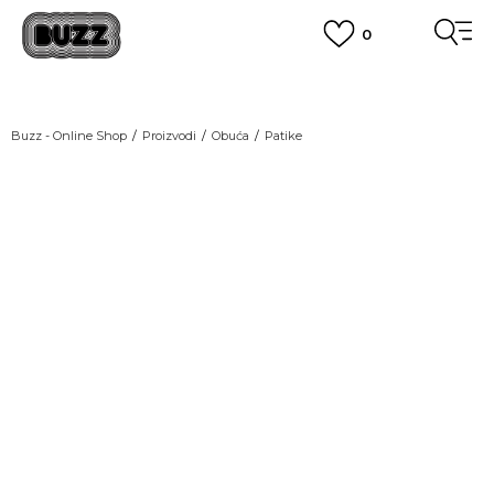
0
OBAVEŠTENJE O PROMENI NAZIVA KOMPANIJE
POGLEDAJ VIŠE
VAŽNO OBAVEŠTENJE ZA POTROŠAČE
Buzz - Online Shop
Proizvodi
Obuća
Patike
POGLEDAJ VIŠE
KUPI NA 9 RATA
Banca Intesa kreditnim karticama
POGLEDAJ VIŠE
POZOVI NAS
011 422 1440
SINDIKALNA PRODAJA
kupovina putem administrativne zabrane do 12 rata.
POGLEDAJ VIŠE