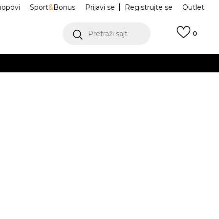
hopovi
Sport
&
Bonus
Prijavi se
Registrujte se
Outlet
Pretraži sajt
0
ŠE
VIŠE
 Air Jordan 1
HF3148-102
.
POGLEDAJ VIŠE
Obavesti me o sniženju
da:
5.600,00
RSD
risteći Visa ili MasterCard kartice Banca Intesa