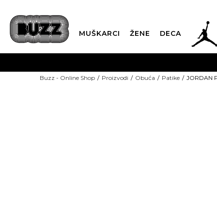
JOR
MUŠKARCI
ŽENE
DECA
OB
Buzz - Online Shop
Proizvodi
Obuća
Patike
JORDAN Pa
KUP
SINDIKALNA PR