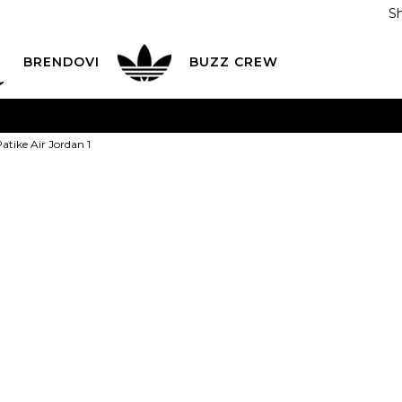
S
DAN
ADIDAS
BRENDOVI
BUZZ
CREW
AVEŠTENJE O PROMENI NAZIVA KOMPANIJE
POGLEDAJ VI
tike Air Jordan 1
VAŽNO OBAVEŠTENJE ZA POTROŠAČE
POGLEDAJ VIŠE
I NA 9 RATA
Banca Intesa kreditnim karticama
POGLEDAJ 
JORDAN Patike
POZOVI NAS
011 422 1440
2
ODAJA
kupovina putem administrativne zabrane do 12 rata
Popust
30
%
18.499,00
RSD
12.899,00
RSD
Ušte
ili
1.433,22
RSD na 9 rata ko