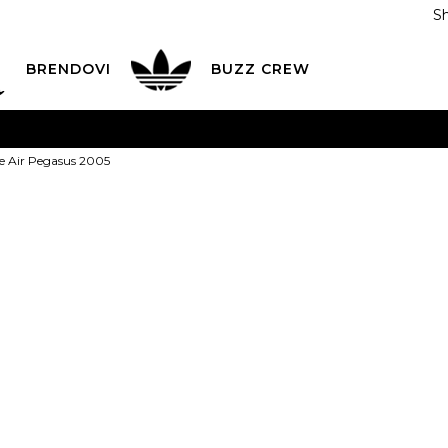
S
DAN
ADIDAS
BRENDOVI
BUZZ
CREW
AVEŠTENJE O PROMENI NAZIVA KOMPANIJE
POGLEDAJ VI
e Air Pegasus 2005
VAŽNO OBAVEŠTENJE ZA POTROŠAČE
POGLEDAJ VIŠE
I NA 9 RATA
Banca Intesa kreditnim karticama
POGLEDAJ 
NIKE Patike A
POZOVI NAS
011 422 1440
ODAJA
kupovina putem administrativne zabrane do 12 rata
Popust
53
%
19.399,00
RSD
8.999,00
RSD
Ušted