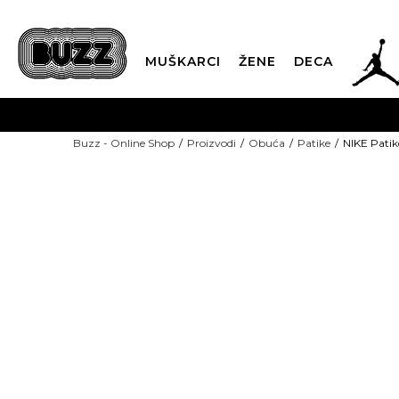
JOR
MUŠKARCI
ŽENE
DECA
OB
Buzz - Online Shop
Proizvodi
Obuća
Patike
NIKE Patik
KUP
LAST CHANCE
SINDIKALNA PR