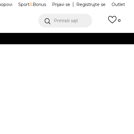
hopovi
Sport
&
Bonus
Prijavi se
Registrujte se
Outlet
Pretraži sajt
0
ŠE
VIŠE
ir Pegasus 2005
HM4348-100
.
POGLEDAJ VIŠE
Obavesti me o sniženju
a:
10.400,00
RSD