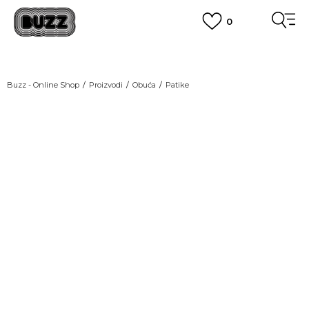
0
OBAVEŠTENJE O PROMENI NAZIVA KOMPANIJE
POGLEDAJ VIŠE
VAŽNO OBAVEŠTENJE ZA POTROŠAČE
Buzz - Online Shop
Proizvodi
Obuća
Patike
POGLEDAJ VIŠE
KUPI NA 9 RATA
Banca Intesa kreditnim karticama
POGLEDAJ VIŠE
POZOVI NAS
011 422 1440
SINDIKALNA PRODAJA
kupovina putem administrativne zabrane do 12 rata.
POGLEDAJ VIŠE