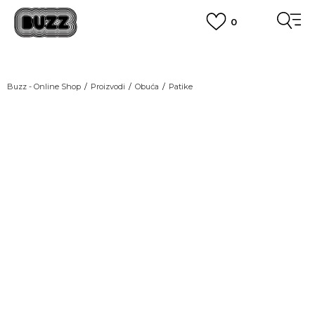
0
OBAVEŠTENJE O PROMENI NAZIVA KOMPANIJE
POGLEDAJ VIŠE
VAŽNO OBAVEŠTENJE ZA POTROŠAČE
Buzz - Online Shop
Proizvodi
Obuća
Patike
POGLEDAJ VIŠE
KUPI NA 9 RATA
Banca Intesa kreditnim karticama
NEW
POGLEDAJ VIŠE
POZOVI NAS
011 422 1440
SINDIKALNA PRODAJA
kupovina putem administrativne zabrane do 12 rata.
POGLEDAJ VIŠE