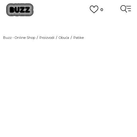
0
OBAVEŠTENJE O PROMENI NAZIVA KOMPANIJE
POGLEDAJ VIŠE
VAŽNO OBAVEŠTENJE ZA POTROŠAČE
Buzz - Online Shop
Proizvodi
Obuća
Patike
POGLEDAJ VIŠE
KUPI NA 9 RATA
Banca Intesa kreditnim karticama
POGLEDAJ VIŠE
POZOVI NAS
011 422 1440
SINDIKALNA PRODAJA
kupovina putem administrativne zabrane do 12 rata.
POGLEDAJ VIŠE