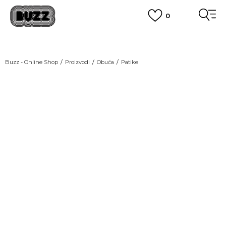
0
OBAVEŠTENJE O PROMENI NAZIVA KOMPANIJE
POGLEDAJ VIŠE
VAŽNO OBAVEŠTENJE ZA POTROŠAČE
Buzz - Online Shop
Proizvodi
Obuća
Patike
POGLEDAJ VIŠE
KUPI NA 9 RATA
Banca Intesa kreditnim karticama
LAST CHANCE
POGLEDAJ VIŠE
POZOVI NAS
011 422 1440
SINDIKALNA PRODAJA
kupovina putem administrativne zabrane do 12 rata.
POGLEDAJ VIŠE