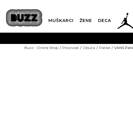
JOR
MUŠKARCI
ŽENE
DECA
OB
Buzz - Online Shop
Proizvodi
Obuća
Patike
VANS Patik
KUP
SINDIKALNA PR