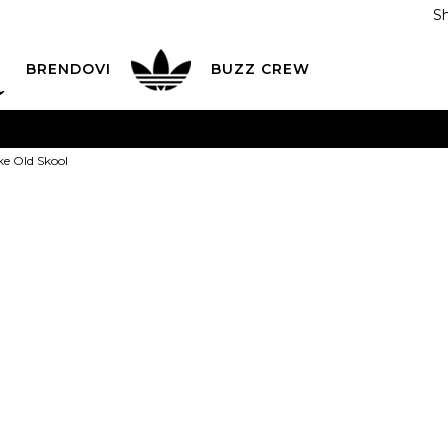
S
DAN
ADIDAS
BRENDOVI
BUZZ
CREW
AVEŠTENJE O PROMENI NAZIVA KOMPANIJE
POGLEDAJ VI
e Old Skool
VAŽNO OBAVEŠTENJE ZA POTROŠAČE
POGLEDAJ VIŠE
I NA 9 RATA
Banca Intesa kreditnim karticama
POGLEDAJ 
VANS Patike 
POZOVI NAS
011 422 1440
7
ODAJA
kupovina putem administrativne zabrane do 12 rata
Popust
30
%
20
%
+
9.999,00
RSD
6.999,00
RSD
5.599,20
RSD
Ušted
ili
622,13
RSD na 9 rata kori