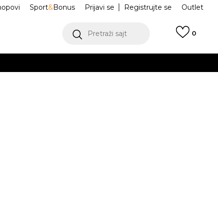
hopovi
Sport
&
Bonus
Prijavi se
Registrujte se
Outlet
Pretraži sajt
0
ŠE
VIŠE
Old Skool
VN0A38G15U7
.
POGLEDAJ VIŠE
Obavesti me o sniženju
a:
4.399,80
RSD
steći Visa ili MasterCard kartice Banca Intesa