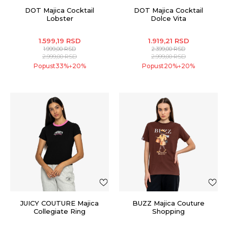
DOT Majica Cocktail
DOT Majica Cocktail
Lobster
Dolce Vita
1.599,19
RSD
1.919,21
RSD
1.999,00
RSD
2.399,00
RSD
2.999,00
RSD
2.999,00
RSD
Popust
33
%
20
%
Popust
20
%
20
%
+
+
JUICY COUTURE Majica
BUZZ Majica Couture
Collegiate Ring
Shopping