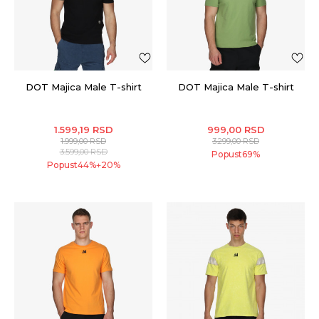
DOT Majica Male T-shirt
DOT Majica Male T-shirt
1.599,19
RSD
999,00
RSD
1.999,00
RSD
3.299,00
RSD
3.599,00
RSD
Popust
69
%
Popust
44
%
20
%
+