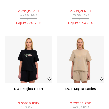
2.799,19
RSD
2.399,21
RSD
3.499,00
RSD
2.999,00
RSD
4.499,00
RSD
4.699,00
RSD
Popust
22
%
20
%
Popust
36
%
20
%
+
+
DOT Majica Heart
DOT Majica Ladies
2.559,19
RSD
2.799,19
RSD
3.199,00
RSD
3.499,00
RSD