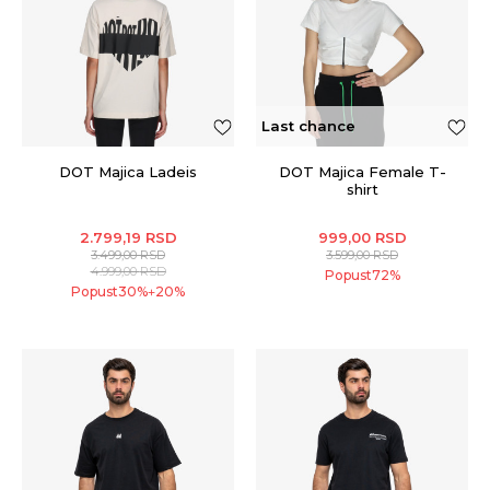
Last chance
DOT Majica Ladeis
DOT Majica Female T-
shirt
2.799,19
RSD
999,00
RSD
3.499,00
RSD
3.599,00
RSD
4.999,00
RSD
Popust
72
%
Popust
30
%
20
%
+