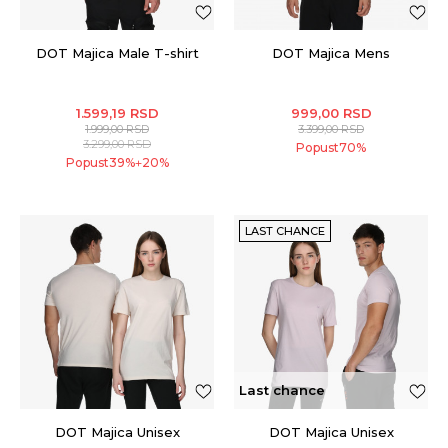
DOT Majica Male T-shirt
DOT Majica Mens
1.599,19
RSD
999,00
RSD
1.999,00
RSD
3.399,00
RSD
3.299,00
RSD
Popust
70
%
Popust
39
%
20
%
+
LAST CHANCE
Last chance
DOT Majica Unisex
DOT Majica Unisex