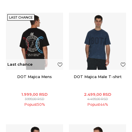
LAST CHANCE
Last chance
DOT Majica Mens
DOT Majica Male T-shirt
1.999,00
RSD
2.499,00
RSD
3.999,00
RSD
4.499,00
RSD
Popust
50
%
Popust
44
%