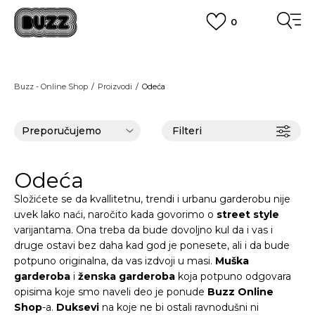
0
OBAVEŠTENJE O PROMENI NAZIVA KOMPANIJE
POGLEDAJ VIŠE
VAŽNO OBAVEŠTENJE ZA POTROŠAČE
Buzz - Online Shop
Proizvodi
Odeća
POGLEDAJ VIŠE
KUPI NA 9 RATA
Banca Intesa kreditnim karticama
POGLEDAJ VIŠE
Filteri
POZOVI NAS
011 422 1440
SINDIKALNA PRODAJA
kupovina putem administrativne zabrane do 12 rata.
Odeća
POGLEDAJ VIŠE
Složićete se da kvallitetnu, trendi i urbanu garderobu nije
uvek lako naći, naročito kada govorimo o
street style
varijantama. Ona treba da bude dovoljno kul da i vas i
druge ostavi bez daha kad god je ponesete, ali i da bude
potpuno originalna, da vas izdvoji u masi.
Muška
garderoba
i
ženska garderoba
koja potpuno odgovara
opisima koje smo naveli deo je ponude
Buzz Online
Shop
-a.
Duksevi
na koje ne bi ostali ravnodušni ni