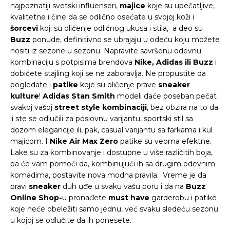
najpoznatiji svetski influenseri,
majice
koje su upečatljive,
kvalitetne i čine da se odlično osećate u svojoj koži i
šorcevi
koji su oličenje odličnog ukusa i stila, a deo su
Buzz
ponude, definitivno se ubrajaju u odeću koju možete
nositi iz sezone u sezonu. Napravite savršenu odevnu
kombinaciju s potpisima brendova
Nike, Adidas ili Buzz
i
dobićete stajling koji se ne zaboravlja. Ne propustite da
pogledate i
patike
koje su oličenje prave
sneaker
kulture
!
Adidas Stan Smith
modeli daće poseban pečat
svakoj vašoj
street style kombinaciji
, bez obzira na to da
li ste se odlučili za poslovnu varijantu, sportski stil sa
dozom elegancije ili, pak, casual varijantu sa farkama i kul
majicom. I
Nike Air Max Zero
patike su veoma efektne.
Lake su za kombinovanje i dostupne u više različitih boja,
pa će vam pomoći da, kombinujući ih sa drugim odevnim
komadima, postavite nova modna pravila. Vreme je da
pravi
sneaker
duh uđe u svaku vašu poru i da na
Buzz
Online Shop-
u pronađete
must have
garderobu i patike
koje neće obeležiti samo jednu, već svaku sledeću sezonu
u kojoj se odlučite da ih ponesete.