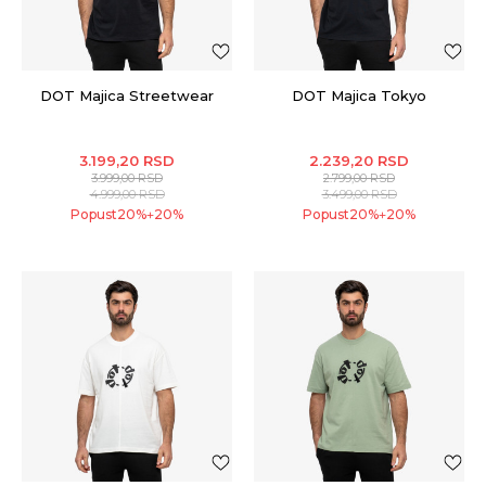
DOT Majica Streetwear
DOT Majica Tokyo
3.199,20
RSD
2.239,20
RSD
3.999,00
RSD
2.799,00
RSD
4.999,00
RSD
3.499,00
RSD
Popust
20
%
20
%
Popust
20
%
20
%
+
+