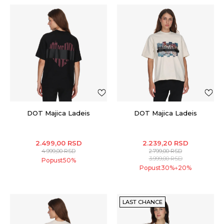
DOT Majica Ladeis
DOT Majica Ladeis
2.499,00
RSD
2.239,20
RSD
4.999,00
RSD
2.799,00
RSD
3.999,00
RSD
Popust
50
%
Popust
30
%
20
%
+
LAST CHANCE