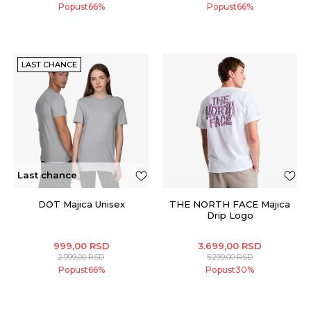
Popust
66
%
Popust
66
%
LAST CHANCE
Last chance
DOT Majica Unisex
THE NORTH FACE Majica
Drip Logo
999,00
RSD
3.699,00
RSD
2.999,00
RSD
5.299,00
RSD
Popust
66
%
Popust
30
%