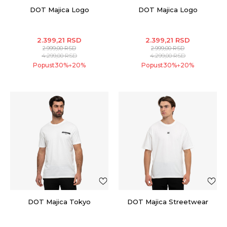
DOT Majica Logo
DOT Majica Logo
2.399,21
RSD
2.399,21
RSD
2.999,00
RSD
2.999,00
RSD
4.299,00
RSD
4.299,00
RSD
Popust
30
%
20
%
Popust
30
%
20
%
+
+
DOT Majica Tokyo
DOT Majica Streetwear