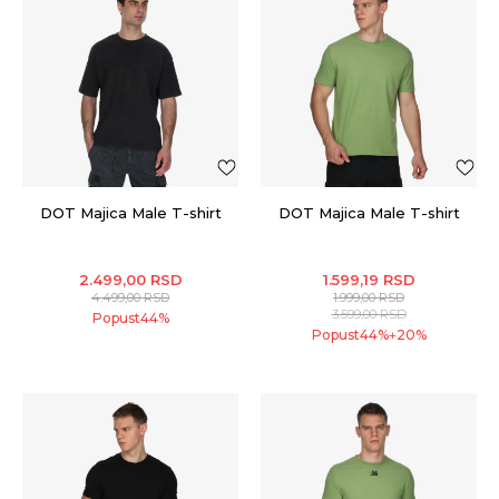
DOT Majica Male T-shirt
DOT Majica Male T-shirt
2.499,00
RSD
1.599,19
RSD
4.499,00
RSD
1.999,00
RSD
3.599,00
RSD
Popust
44
%
Popust
44
%
20
%
+