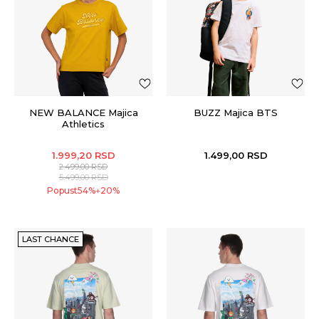
NEW BALANCE Majica
BUZZ Majica BTS
Athletics
1.999,20
RSD
1.499,00
RSD
2.499,00
RSD
5.499,00
RSD
Popust
54
%
20
%
+
LAST CHANCE