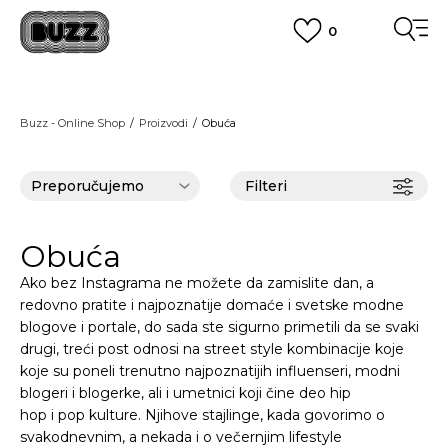
0
OBAVEŠTENJE O PROMENI NAZIVA KOMPANIJE
POGLEDAJ VIŠE
VAŽNO OBAVEŠTENJE ZA POTROŠAČE
Buzz - Online Shop
Proizvodi
Obuća
POGLEDAJ VIŠE
KUPI NA 9 RATA
Banca Intesa kreditnim karticama
POGLEDAJ VIŠE
Filteri
POZOVI NAS
011 422 1440
SINDIKALNA PRODAJA
kupovina putem administrativne zabrane do 12 rata.
Obuća
POGLEDAJ VIŠE
Ako bez Instagrama ne možete da zamislite dan, a
redovno pratite i najpoznatije domaće i svetske modne
blogove i portale, do sada ste sigurno primetili da se svaki
drugi, treći post odnosi na street style kombinacije koje
koje su poneli trenutno najpoznatijih influenseri, modni
blogeri i blogerke, ali i umetnici koji čine deo hip
hop i pop kulture. Njihove stajlinge, kada govorimo o
svakodnevnim, a nekada i o večernjim lifestyle