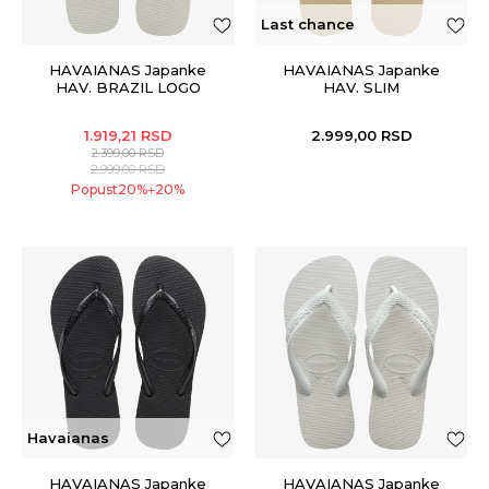
Last chance
HAVAIANAS Japanke
HAVAIANAS Japanke
HAV. BRAZIL LOGO
HAV. SLIM
1.919,21
RSD
2.999,00
RSD
2.399,00
RSD
2.999,00
RSD
Popust
20
%
20
%
+
Havaianas
HAVAIANAS Japanke
HAVAIANAS Japanke