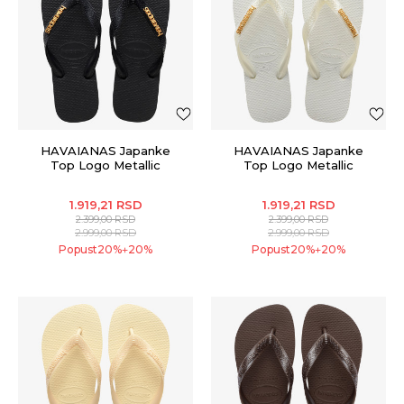
HAVAIANAS Japanke
HAVAIANAS Japanke
Top Logo Metallic
Top Logo Metallic
1.919,21
RSD
1.919,21
RSD
2.399,00
RSD
2.399,00
RSD
2.999,00
RSD
2.999,00
RSD
Popust
20
%
20
%
Popust
20
%
20
%
+
+