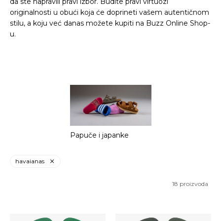
da ste napravili pravi izbor. Budite pravi virtuozi
originalnosti u obući koja će doprineti vašem autentičnom
stilu, a koju već danas možete kupiti na Buzz Online Shop-
u.
Papuče i japanke
havaianas
18
proizvoda