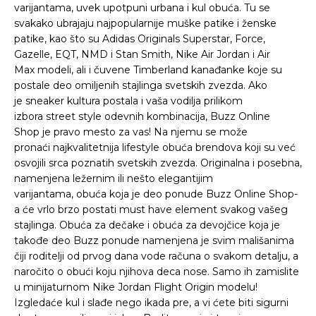
varijantama, uvek upotpuni urbana i kul obuća. Tu se
svakako ubrajaju najpopularnije muške patike i ženske
patike, kao što su Adidas Originals Superstar, Force,
Gazelle, EQT, NMD i Stan Smith, Nike Air Jordan i Air
Max modeli, ali i čuvene Timberland kanađanke koje su
postale deo omiljenih stajlinga svetskih zvezda. Ako
je sneaker kultura postala i vaša vodilja prilikom
izbora street style odevnih kombinacija, Buzz Online
Shop je pravo mesto za vas! Na njemu se može
pronaći najkvalitetnija lifestyle obuća brendova koji su već
osvojili srca poznatih svetskih zvezda. Originalna i posebna,
namenjena ležernim ili nešto elegantijim
varijantama, obuća koja je deo ponude Buzz Online Shop-
a će vrlo brzo postati must have element svakog vašeg
stajlinga. Obuća za dečake i obuća za devojčice koja je
takođe deo Buzz ponude namenjena je svim mališanima
čiji roditelji od prvog dana vode računa o svakom detalju, a
naročito o obući koju njihova deca nose. Samo ih zamislite
u minijaturnom Nike Jordan Flight Origin modelu!
Izgledaće kul i slađe nego ikada pre, a vi ćete biti sigurni