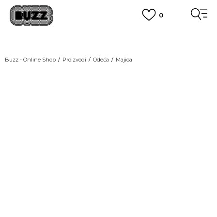
0
OBAVEŠTENJE O PROMENI NAZIVA KOMPANIJE
POGLEDAJ VIŠE
VAŽNO OBAVEŠTENJE ZA POTROŠAČE
Buzz - Online Shop
Proizvodi
Odeća
Majica
POGLEDAJ VIŠE
KUPI NA 9 RATA
Banca Intesa kreditnim karticama
POGLEDAJ VIŠE
POZOVI NAS
011 422 1440
SINDIKALNA PRODAJA
kupovina putem administrativne zabrane do 12 rata.
POGLEDAJ VIŠE