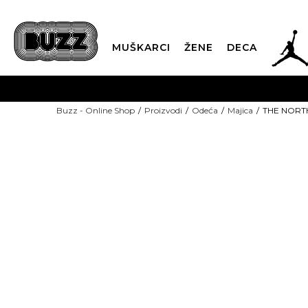
JOR
MUŠKARCI
ŽENE
DECA
OB
Buzz - Online Shop
Proizvodi
Odeća
Majica
THE NORTH
KUP
SINDIKALNA PR