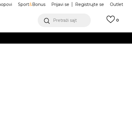
hopovi
Sport
&
Bonus
Prijavi se
Registrujte se
Outlet
Pretraži sajt
0
ŠE
VIŠE
ACE Majica
NF0A8GABFN41
.
POGLEDAJ VIŠE
Obavesti me o sniženju
a:
1.600,00
RSD