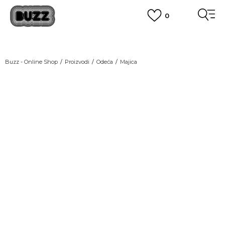
0
OBAVEŠTENJE O PROMENI NAZIVA KOMPANIJE
POGLEDAJ VIŠE
VAŽNO OBAVEŠTENJE ZA POTROŠAČE
Buzz - Online Shop
Proizvodi
Odeća
Majica
POGLEDAJ VIŠE
KUPI NA 9 RATA
Banca Intesa kreditnim karticama
POGLEDAJ VIŠE
POZOVI NAS
011 422 1440
SINDIKALNA PRODAJA
kupovina putem administrativne zabrane do 12 rata.
POGLEDAJ VIŠE