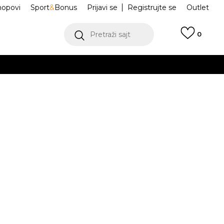
hopovi
Sport
&
Bonus
Prijavi se
Registrujte se
Outlet
Pretraži sajt
0
ŠE
VIŠE
Sportswear
IQ3344-113
.
POGLEDAJ VIŠE
teći Visa ili MasterCard kartice Banca Intesa
Odredi veličinu
M
L