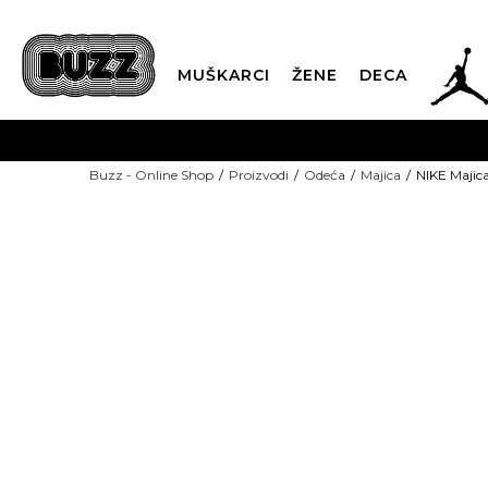
JOR
MUŠKARCI
ŽENE
DECA
OB
Buzz - Online Shop
Proizvodi
Odeća
Majica
NIKE Majic
KUP
SINDIKALNA PR