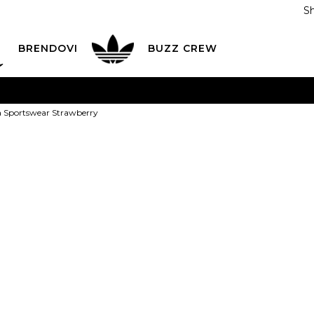
S
DAN
ADIDAS
BRENDOVI
BUZZ
CREW
AVEŠTENJE O PROMENI NAZIVA KOMPANIJE
POGLEDAJ VI
a Sportswear Strawberry
VAŽNO OBAVEŠTENJE ZA POTROŠAČE
POGLEDAJ VIŠE
I NA 9 RATA
Banca Intesa kreditnim karticama
POGLEDAJ 
NIKE Majica 
POZOVI NAS
011 422 1440
Strawberry
ODAJA
kupovina putem administrativne zabrane do 12 rata
ili
0,00
RSD na 9 rata koris
Izaberi veličinu:
XS
S