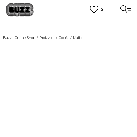
0
OBAVEŠTENJE O PROMENI NAZIVA KOMPANIJE
POGLEDAJ VIŠE
VAŽNO OBAVEŠTENJE ZA POTROŠAČE
Buzz - Online Shop
Proizvodi
Odeća
Majica
POGLEDAJ VIŠE
KUPI NA 9 RATA
Banca Intesa kreditnim karticama
POGLEDAJ VIŠE
POZOVI NAS
011 422 1440
SINDIKALNA PRODAJA
kupovina putem administrativne zabrane do 12 rata.
POGLEDAJ VIŠE