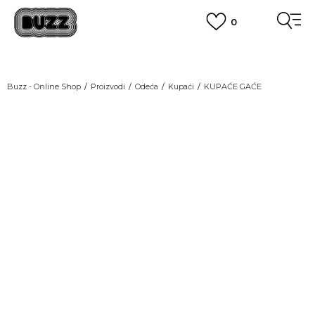
0
OBAVEŠTENJE O PROMENI NAZIVA KOMPANIJE
POGLEDAJ VIŠE
VAŽNO OBAVEŠTENJE ZA POTROŠAČE
Buzz - Online Shop
Proizvodi
Odeća
Kupaći
KUPAĆE GAĆE
POGLEDAJ VIŠE
KUPI NA 9 RATA
Banca Intesa kreditnim karticama
LAST CHANCE
POGLEDAJ VIŠE
POZOVI NAS
011 422 1440
SINDIKALNA PRODAJA
kupovina putem administrativne zabrane do 12 rata.
POGLEDAJ VIŠE