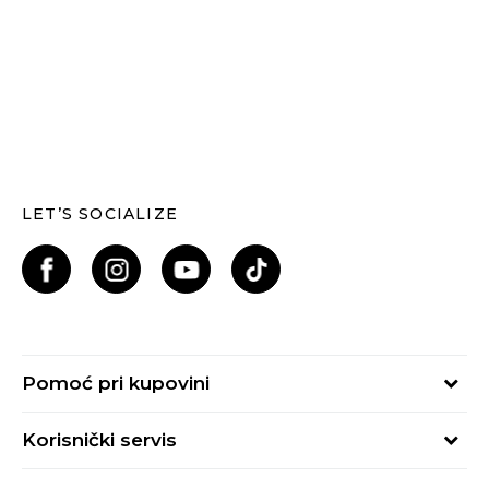
LET’S SOCIALIZE
Pomoć pri kupovini
Kako kupiti
Korisnički servis
Načini plaćanja
Uslovi korišćenja
Plaćanje karticama