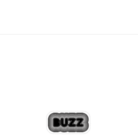
5.599,00
RSD
6.999,00
RSD
Popust
20
%
20
%
+