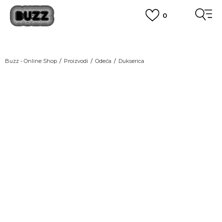
0
OBAVEŠTENJE O PROMENI NAZIVA KOMPANIJE
POGLEDAJ VIŠE
VAŽNO OBAVEŠTENJE ZA POTROŠAČE
Buzz - Online Shop
Proizvodi
Odeća
Dukserica
POGLEDAJ VIŠE
KUPI NA 9 RATA
Banca Intesa kreditnim karticama
POGLEDAJ VIŠE
POZOVI NAS
011 422 1440
SINDIKALNA PRODAJA
kupovina putem administrativne zabrane do 12 rata.
POGLEDAJ VIŠE