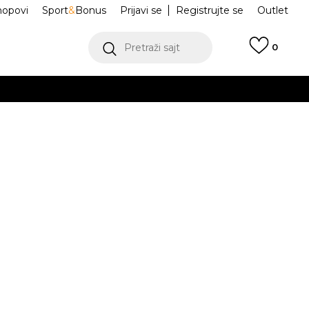
hopovi
Sport
&
Bonus
Prijavi se
Registrujte se
Outlet
Pretraži sajt
0
ŠE
VIŠE
 Dukserica
MT53902-AHH
.
POGLEDAJ VIŠE
Obavesti me o sniženju
a:
5.399,80
RSD
steći Visa ili MasterCard kartice Banca Intesa