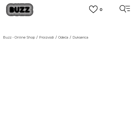
0
OBAVEŠTENJE O PROMENI NAZIVA KOMPANIJE
POGLEDAJ VIŠE
VAŽNO OBAVEŠTENJE ZA POTROŠAČE
Buzz - Online Shop
Proizvodi
Odeća
Dukserica
POGLEDAJ VIŠE
KUPI NA 9 RATA
Banca Intesa kreditnim karticama
POGLEDAJ VIŠE
POZOVI NAS
011 422 1440
SINDIKALNA PRODAJA
kupovina putem administrativne zabrane do 12 rata.
POGLEDAJ VIŠE