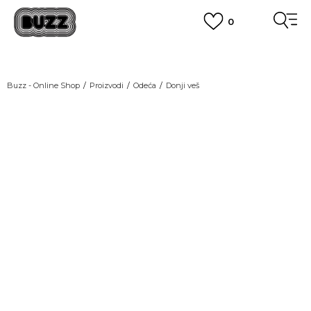
0
OBAVEŠTENJE O PROMENI NAZIVA KOMPANIJE
POGLEDAJ VIŠE
VAŽNO OBAVEŠTENJE ZA POTROŠAČE
Buzz - Online Shop
Proizvodi
Odeća
Donji veš
POGLEDAJ VIŠE
KUPI NA 9 RATA
Banca Intesa kreditnim karticama
POGLEDAJ VIŠE
POZOVI NAS
011 422 1440
SINDIKALNA PRODAJA
kupovina putem administrativne zabrane do 12 rata.
POGLEDAJ VIŠE