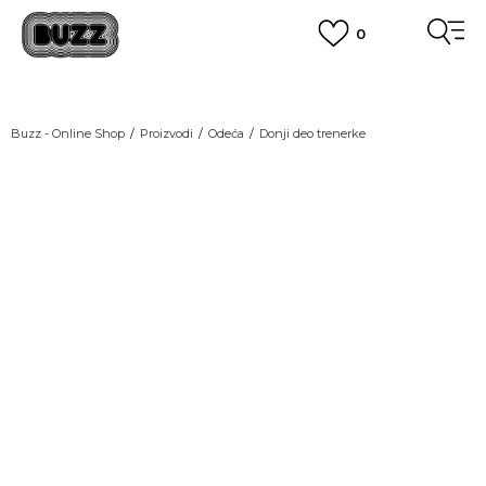
0
OBAVEŠTENJE O PROMENI NAZIVA KOMPANIJE
POGLEDAJ VIŠE
VAŽNO OBAVEŠTENJE ZA POTROŠAČE
Buzz - Online Shop
Proizvodi
Odeća
Donji deo trenerke
POGLEDAJ VIŠE
KUPI NA 9 RATA
Banca Intesa kreditnim karticama
POGLEDAJ VIŠE
POZOVI NAS
011 422 1440
SINDIKALNA PRODAJA
kupovina putem administrativne zabrane do 12 rata.
POGLEDAJ VIŠE